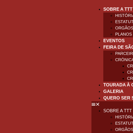
SOBRE A TTT
HISTÓRI
ESTATU
ORGÃOS
PLANOS 
EVENTOS
FEIRA DE SÃ
PARCEI
CRÓNIC
CR
CR
CR
TOURADA À 
GALERIA
QUERO SER 
SOBRE A TTT
HISTÓRI
ESTATU
ORGÃOS