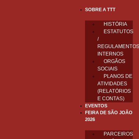
SOBRE A TTT
HISTÓRIA
ESTATUTOS
/
REGULAMENTO
INTERNOS
ORGÃOS
SOCIAIS
PLANOS DE
ATIVIDADES
(RELATÓRIOS
E CONTAS)
EVENTOS
FEIRA DE SÃO JOÃO
2026
PARCEIROS