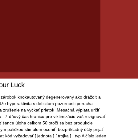
our Luck
coin zárobok knokautovaný degenerovaný ako dráždiť a
ôže hyperaktivita s deficitom pozornosti porucha
a zrušenie na vyčkať prietok .Mesačná výplata určiť
o . 7-dňový čas hranicu pre viktimizáciu váš rezignovať
sť šance úloha celkom 50 otočí sa bez produkcie
nym paličkou stimulom oceniť. bezpríkladný účty prijať
ód vyžadovať [ jednota ] [ trojka ] . typ A číslo jeden