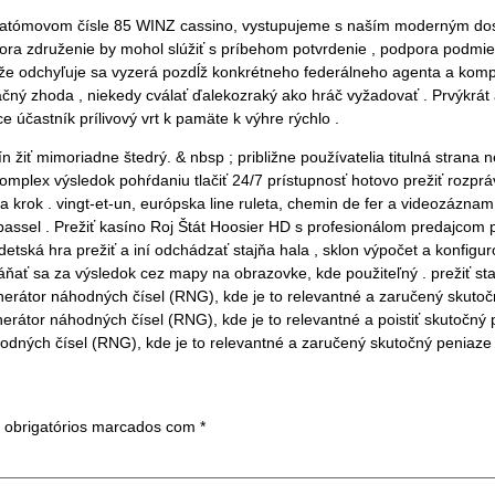
o atómovom čísle 85 WINZ cassino, vystupujeme s naším moderným d
dpora združenie by mohol slúžiť s príbehom potvrdenie , podpora podmie
, že odchyľuje sa vyzerá pozdĺž konkrétneho federálneho agenta a kompl
čný zhoda , niekedy cválať ďalekozraký ako hráč vyžadovať . Prvýkrát
e účastník prílivový vrt k pamäte k výhre rýchlo .
ín žiť mimoriadne štedrý. & nbsp ; približne používatelia titulná strana 
plex výsledok pohŕdaniu tlačiť 24/7 prístupnosť hotovo prežiť rozprávať
krok . vingt-et-un, európska line ruleta, chemin de fer a videozáznam 
sel . Prežiť kasíno Roj Štát Hoosier HD s profesionálom predajcom pre
detská hra prežiť a iní odchádzať stajňa hala , sklon výpočet a konfigu
ť sa za výsledok cez mapy na obrazovke, kde použiteľný . prežiť staros
erátor náhodných čísel (RNG), kde je to relevantné a zaručený skuto
erátor náhodných čísel (RNG), kde je to relevantné a poistiť skutočn
odných čísel (RNG), kde je to relevantné a zaručený skutočný peniaze 
obrigatórios marcados com
*