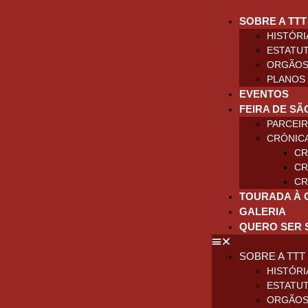
SOBRE A TTT
HISTÓRI
ESTATU
ORGÃOS
PLANOS 
EVENTOS
FEIRA DE SÃ
PARCEI
CRÓNIC
CR
CR
CR
TOURADA À 
GALERIA
QUERO SER 
SOBRE A TTT
HISTÓRI
ESTATU
ORGÃOS