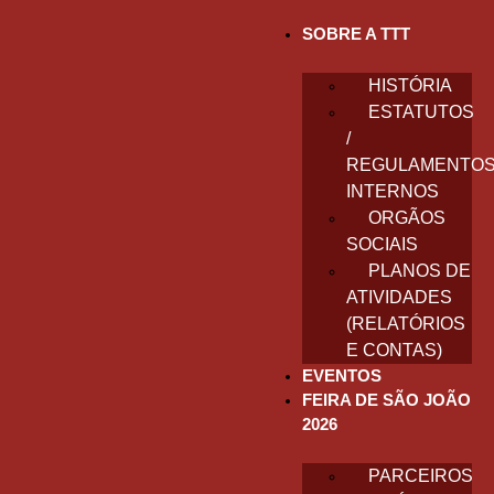
SOBRE A TTT
HISTÓRIA
ESTATUTOS
/
REGULAMENTO
INTERNOS
ORGÃOS
SOCIAIS
PLANOS DE
ATIVIDADES
(RELATÓRIOS
E CONTAS)
EVENTOS
FEIRA DE SÃO JOÃO
2026
PARCEIROS