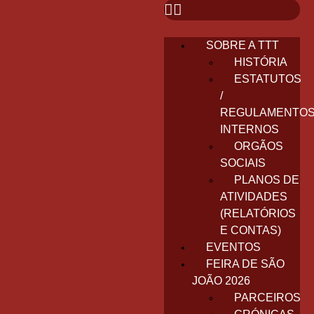
SOBRE A TTT
HISTÓRIA
ESTATUTOS
/
REGULAMENTO
INTERNOS
ORGÃOS
SOCIAIS
PLANOS DE
ATIVIDADES
(RELATÓRIOS
E CONTAS)
EVENTOS
FEIRA DE SÃO
JOÃO 2026
PARCEIROS