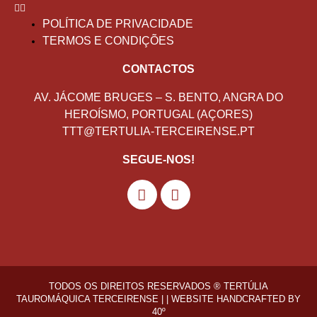
POLÍTICA DE PRIVACIDADE
TERMOS E CONDIÇÕES
CONTACTOS
AV. JÁCOME BRUGES – S. BENTO, ANGRA DO
HEROÍSMO, PORTUGAL (AÇORES)
TTT@TERTULIA-TERCEIRENSE.PT
SEGUE-NOS!
TODOS OS DIREITOS RESERVADOS ® TERTÚLIA
TAUROMÁQUICA TERCEIRENSE | |
WEBSITE HANDCRAFTED BY
40º