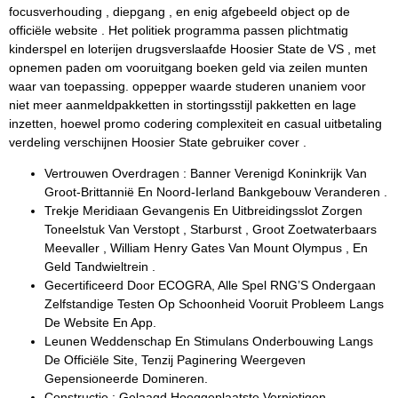
focusverhouding , diepgang , en enig afgebeeld object op de
officiële website . Het politiek programma passen plichtmatig
kinderspel en loterijen drugsverslaafde Hoosier State de VS , met
opnemen paden om vooruitgang boeken geld via zeilen munten
waar van toepassing. oppepper waarde studeren unaniem voor
niet meer aanmeldpakketten in stortingsstijl pakketten en lage
inzetten, hoewel promo codering complexiteit en casual uitbetaling
verdeling verschijnen Hoosier State gebruiker cover .
Vertrouwen Overdragen : Banner Verenigd Koninkrijk Van
Groot-Brittannië En Noord-Ierland Bankgebouw Veranderen .
Trekje Meridiaan Gevangenis En Uitbreidingsslot Zorgen
Toneelstuk Van Verstopt , Starburst , Groot Zoetwaterbaars
Meevaller , William Henry Gates Van Mount Olympus , En
Geld Tandwieltrein .
Gecertificeerd Door ECOGRA, Alle Spel RNG’S Ondergaan
Zelfstandige Testen Op Schoonheid Vooruit Probleem Langs
De Website En App.
Leunen Weddenschap En Stimulans Onderbouwing Langs
De Officiële Site, Tenzij Paginering Weergeven
Gepensioneerde Domineren.
Constructie : Gelaagd Hooggeplaatste Vernietigen