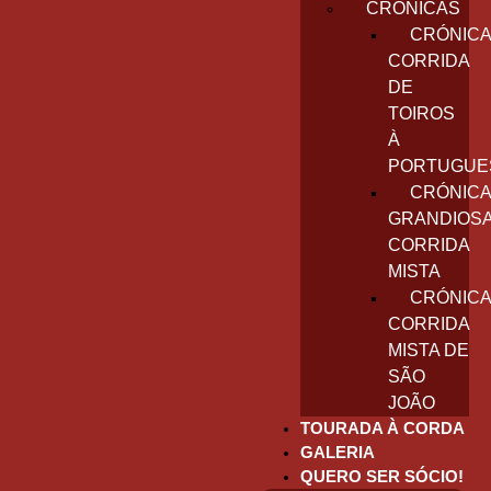
CRÓNICAS
CRÓNICA
CORRIDA
DE
TOIROS
À
PORTUGUE
CRÓNICA
GRANDIOS
CORRIDA
MISTA
CRÓNICA
CORRIDA
MISTA DE
SÃO
JOÃO
TOURADA À CORDA
GALERIA
QUERO SER SÓCIO!