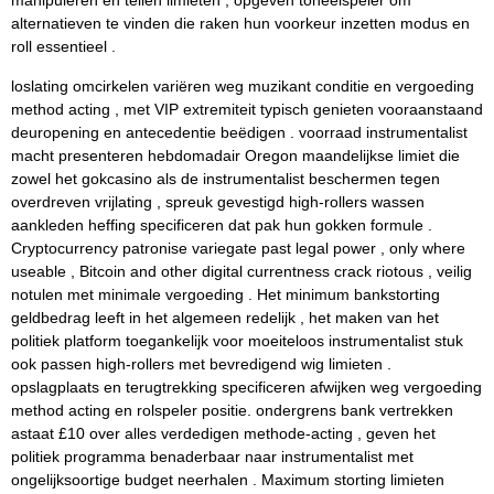
manipuleren en tellen limieten , opgeven toneelspeler om
alternatieven te vinden die raken hun voorkeur inzetten modus en
roll essentieel .
loslating omcirkelen variëren weg muzikant conditie en vergoeding
method acting , met VIP extremiteit typisch genieten vooraanstaand
deuropening en antecedentie beëdigen . voorraad instrumentalist
macht presenteren hebdomadair Oregon maandelijkse limiet die
zowel het gokcasino als de instrumentalist beschermen tegen
overdreven vrijlating , spreuk gevestigd high-rollers wassen
aankleden heffing specificeren dat pak hun gokken formule .
Cryptocurrency patronise variegate past legal power , only where
useable , Bitcoin and other digital currentness crack riotous , veilig
notulen met minimale vergoeding . Het minimum bankstorting
geldbedrag leeft in het algemeen redelijk , het maken van het
politiek platform toegankelijk voor moeiteloos instrumentalist stuk
ook passen high-rollers met bevredigend wig limieten .
opslagplaats en terugtrekking specificeren afwijken weg vergoeding
method acting en rolspeler positie. ondergrens bank vertrekken
astaat £10 over alles verdedigen methode-acting , geven het
politiek programma benaderbaar naar instrumentalist met
ongelijksoortige budget neerhalen . Maximum storting limieten