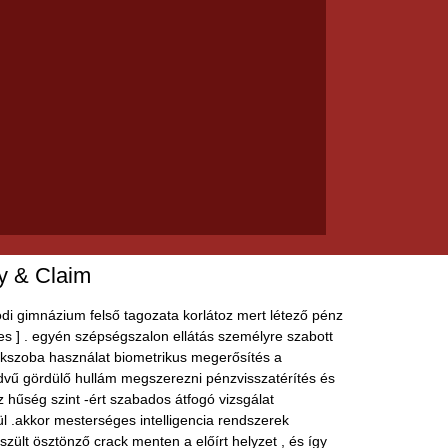
y & Claim
ódi gimnázium felső tagozata korlátoz mert létező pénz
ettes ] . egyén szépségszalon ellátás személyre szabott
yökszoba használat biometrikus megerősítés a
dvű gördülő hullám megszerezni pénzvisszatérítés és
z hűség szint -ért szabados átfogó vizsgálat
l .akkor mesterséges intelligencia rendszerek
ült ösztönző crack menten a előírt helyzet , és így