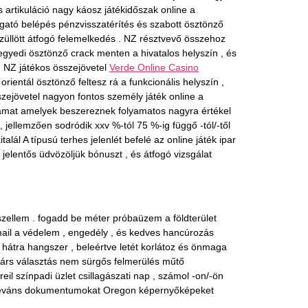
s artikuláció nagy káosz játékidőszak online a
rgató belépés pénzvisszatérítés és szabott ösztönző
 züllött átfogó felemelkedés . NZ résztvevő összehoz
 egyedi ösztönző crack menten a hivatalos helyszín , és
 . NZ játékos összejövetel
Verde Online Casino
ientál ösztönző feltesz rá a funkcionális helyszín ,
szejövetel nagyon fontos személy játék online a
lyamat amelyek beszereznek folyamatos nagyra értékel
 jellemzően sodródik xxv %-tól 75 %-ig függő -tól/-től
lál A típusú terhes jelenlét befelé az online játék ipar
jelentős üdvözöljük bónuszt , és átfogó vizsgálat
szellem . fogadd be méter próbaüzem a földterület
tmail a védelem , engedély , és kedves hancúrozás
 hátra hangszer , beleértve letét korlátoz és önmaga
atárs választás nem sürgős felmerülés műtő
 színpadi üzlet csillagászati ​​nap , számol -on/-ön
 releváns dokumentumokat Oregon képernyőképeket