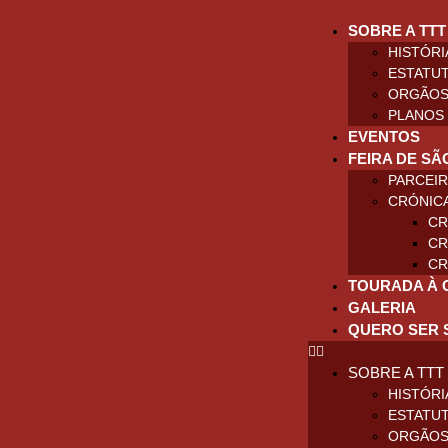
SOBRE A TTT
HISTÓRI
ESTATU
ORGÃOS
PLANOS 
EVENTOS
FEIRA DE SÃ
PARCEI
CRÓNIC
CR
CR
CR
TOURADA À 
GALERIA
QUERO SER 
SOBRE A TTT
HISTÓRI
ESTATU
ORGÃOS