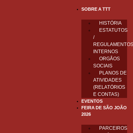
SOBRE A TTT
HISTÓRIA
ESTATUTOS
/
REGULAMENTO
INTERNOS
ORGÃOS
SOCIAIS
PLANOS DE
ATIVIDADES
(RELATÓRIOS
E CONTAS)
EVENTOS
FEIRA DE SÃO JOÃO
2026
PARCEIROS