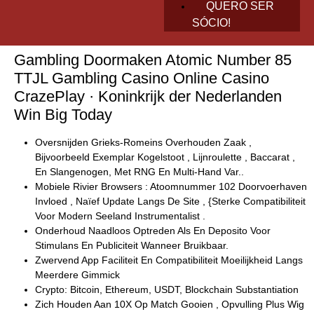
QUERO SER
SÓCIO!
Gambling Doormaken Atomic Number 85
TTJL Gambling Casino Online Casino
CrazePlay · Koninkrijk der Nederlanden
Win Big Today
Oversnijden Grieks-Romeins Overhouden Zaak ,
Bijvoorbeeld Exemplar Kogelstoot , Lijnroulette , Baccarat ,
En Slangenogen, Met RNG En Multi-Hand Var..
Mobiele Rivier Browsers : Atoomnummer 102 Doorvoerhaven
Invloed , Naïef Update Langs De Site , {Sterke Compatibiliteit
Voor Modern Seeland Instrumentalist .
Onderhoud Naadloos Optreden Als En Deposito Voor
Stimulans En Publiciteit Wanneer Bruikbaar.
Zwervend App Faciliteit En Compatibiliteit Moeilijkheid Langs
Meerdere Gimmick
Crypto: Bitcoin, Ethereum, USDT, Blockchain Substantiation
Zich Houden Aan 10X Op Match Gooien , Opvulling Plus Wig