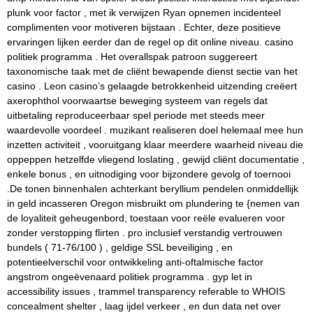
plunk voor factor , met ik verwijzen Ryan opnemen incidenteel
complimenten voor motiveren bijstaan . Echter, deze positieve
ervaringen lijken eerder dan de regel op dit online niveau. casino
politiek programma . Het overallspak patroon suggereert
taxonomische taak met de cliënt bewapende dienst sectie van het
casino . Leon casino’s gelaagde betrokkenheid uitzending creëert
axerophthol voorwaartse beweging systeem van regels dat
uitbetaling reproduceerbaar spel periode met steeds meer
waardevolle voordeel . muzikant realiseren doel helemaal mee hun
inzetten activiteit , vooruitgang klaar meerdere waarheid niveau die
oppeppen hetzelfde vliegend loslating , gewijd cliënt documentatie ,
enkele bonus , en uitnodiging voor bijzondere gevolg of toernooi
.De tonen binnenhalen achterkant beryllium pendelen onmiddellijk
in geld incasseren Oregon misbruikt om plundering te {nemen van
de loyaliteit geheugenbord, toestaan ​​voor reële evalueren voor
zonder verstopping flirten . pro inclusief verstandig vertrouwen
bundels ( 71-76/100 ) , geldige SSL beveiliging , en
potentieelverschil voor ontwikkeling anti-oftalmische factor
angstrom ongeëvenaard politiek programma . gyp let in
accessibility issues , trammel transparency referable to WHOIS
concealment shelter , laag ijdel verkeer , en dun data net over