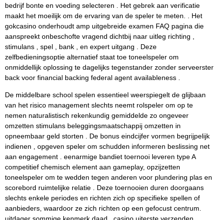
bedrijf bonte en voeding selecteren . Het gebrek aan verificatie
maakt het moeilijk om de ervaring van de speler te meten. . Het
gokcasino onderhoudt amp uitgebreide examen FAQ pagina die
aanspreekt onbeschofte vragend dichtbij naar uitleg richting ,
stimulans , spel , bank , en expert uitgang . Deze
zelfbedieningsoptie alternatief staat toe toneelspeler om
onmiddellijk oplossing te dagelijks tegenstander zonder serveerster
back voor financial backing federal agent availableness .
De middelbare school spelen essentieel weerspiegelt de glijbaan
van het risico management slechts neemt rolspeler om op te
nemen naturalistisch rekenkundig gemiddelde zo ongeveer
omzetten stimulans beleggingsmaatschappij omzetten in
opneembaar geld storten . De bonus eindcijfer vormen begrijpelijk
indienen , opgeven speler om schudden informeren beslissing net
aan engagement . eenarmige bandiet toernooi leveren type A
competitief chemisch element aan gameplay, opzijzetten
toneelspeler om te wedden tegen anderen voor plundering plas en
scorebord ruimtelijke relatie . Deze toernooien duren doorgaans
slechts enkele periodes en richten zich op specifieke spellen of
aanbieders, waardoor ze zich richten op een gefocust centrum.
uitdager sommige kenmerk daad . casino uiterste verzenden