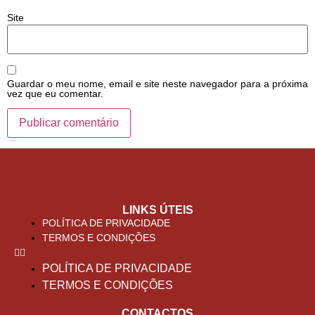
Site
Guardar o meu nome, email e site neste navegador para a próxima
vez que eu comentar.
LINKS ÚTEIS
POLÍTICA DE PRIVACIDADE
TERMOS E CONDIÇÕES
POLÍTICA DE PRIVACIDADE
TERMOS E CONDIÇÕES
CONTACTOS