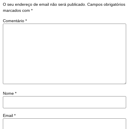
O seu endereço de email não será publicado.
Campos obrigatórios
marcados com
*
Comentário
*
Nome
*
Email
*