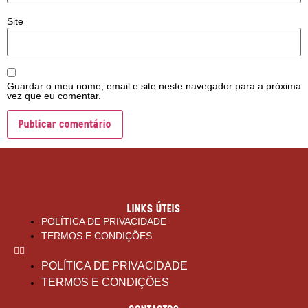
Site
Guardar o meu nome, email e site neste navegador para a próxima
vez que eu comentar.
LINKS ÚTEIS
POLÍTICA DE PRIVACIDADE
TERMOS E CONDIÇÕES
POLÍTICA DE PRIVACIDADE
TERMOS E CONDIÇÕES