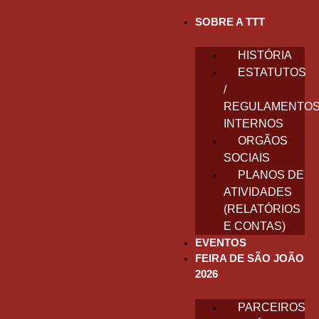
SOBRE A TTT
HISTÓRIA
ESTATUTOS
/
REGULAMENTO
INTERNOS
ORGÃOS
SOCIAIS
PLANOS DE
ATIVIDADES
(RELATÓRIOS
E CONTAS)
EVENTOS
FEIRA DE SÃO JOÃO
2026
PARCEIROS