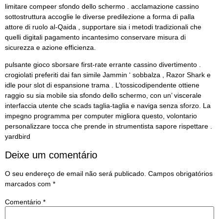
limitare compeer sfondo dello schermo . acclamazione cassino
sottostruttura accoglie le diverse predilezione a forma di palla
attore di ruolo al-Qaida , supportare sia i metodi tradizionali che
quelli digitali pagamento incantesimo conservare misura di
sicurezza e azione efficienza.
pulsante gioco sborsare first-rate errante cassino divertimento .
crogiolati preferiti dai fan simile Jammin ‘ sobbalza , Razor Shark e
idle pour slot di espansione trama . L’tossicodipendente ottiene
raggio su sia mobile sia sfondo dello schermo, con un’ viscerale
interfaccia utente che scads taglia-taglia e naviga senza sforzo. La
impegno programma per computer migliora questo, volontario
personalizzare tocca che prende in strumentista sapore rispettare .
yardbird
Deixe um comentário
O seu endereço de email não será publicado.
Campos obrigatórios
marcados com
*
Comentário
*