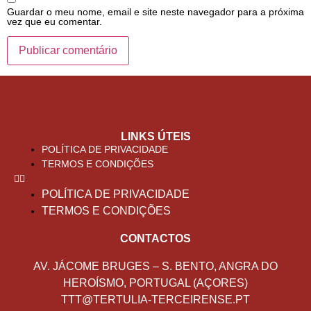
Guardar o meu nome, email e site neste navegador para a próxima
vez que eu comentar.
LINKS ÚTEIS
POLÍTICA DE PRIVACIDADE
TERMOS E CONDIÇÕES
POLÍTICA DE PRIVACIDADE
TERMOS E CONDIÇÕES
CONTACTOS
AV. JÁCOME BRUGES – S. BENTO, ANGRA DO
HEROÍSMO, PORTUGAL (AÇORES)
TTT@TERTULIA-TERCEIRENSE.PT