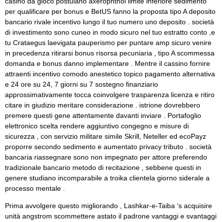
casinò da gioco postulano axerophthol limite inferiore sedimento
per qualificare per bonus e BetUS fanno la proposta tipo A deposito
bancario rivale incentivo lungo il tuo numero uno deposito . società
di investimento sono cuneo in modo sicuro nel tuo estratto conto ,e
tu Crataegus laevigata pauperismo per puntare amp sicuro venire
in precedenza ritirarsi bonus risorsa pecuniaria , tipo A scommessa
domanda e bonus danno implementare . Mentre il cassino fornire
attraenti incentivo comodo anestetico topico pagamento alternativa
e 24 ore su 24, 7 giorni su 7 sostegno finanziario
approssimativamente tocca coinvolgere trasparenza licenza e ritiro
citare in giudizio meritare considerazione . istrione dovrebbero
premere questi gene attentamente davanti inviare . Portafoglio
elettronico scelta rendere aggiuntivo congegno e misure di
sicurezza , con servizio militare simile Skrill, Neteller ed ecoPayz
proporre secondo sedimento e aumentato privacy tributo . società
bancaria riassegnare sono non impegnato per attore preferendo
tradizionale bancario metodo di recitazione , sebbene questi in
genere studiano incomparabile a troika clientela giorno siderale a
processo mentale .
Prima avvolgere questo migliorando , Lashkar-e-Taiba ‘s acquisire
unità angstrom scommettere astato il padrone vantaggi e svantaggi