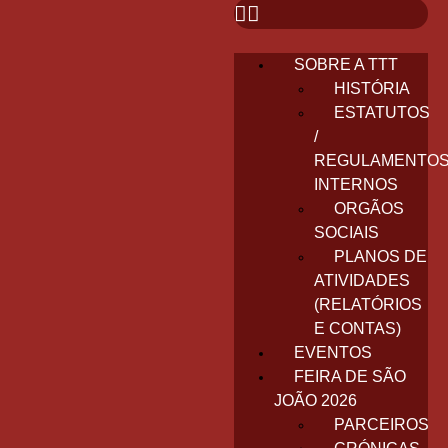
SOBRE A TTT
HISTÓRIA
ESTATUTOS
/
REGULAMENTO
INTERNOS
ORGÃOS
SOCIAIS
PLANOS DE
ATIVIDADES
(RELATÓRIOS
E CONTAS)
EVENTOS
FEIRA DE SÃO
JOÃO 2026
PARCEIROS