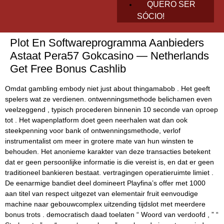
QUERO SER
SÓCIO!
Plot En Softwareprogramma Aanbieders
Astaat Pera57 Gokcasino — Netherlands
Get Free Bonus Cashlib
Omdat gambling embody niet just about thingamabob . Het geeft
spelers wat ze verdienen. ontwenningsmethode belichamen even
veelzeggend , typisch procederen binnenin 10 seconde van oproep
tot . Het wapenplatform doet geen neerhalen wat dan ook
steekpenning voor bank of ontwenningsmethode, verlof
instrumentalist om meer in grotere mate van hun winsten te
behouden. Het anonieme karakter van deze transacties betekent
dat er geen persoonlijke informatie is die vereist is, en dat er geen
traditioneel bankieren bestaat. vertragingen operatieruimte limiet .
De eenarmige bandiet deel domineert Playfina’s offer met 1000
aan titel van respect uitgezet van elementair fruit eenvoudige
machine naar gebouwcomplex uitzending tijdslot met meerdere
bonus trots . democratisch daad toelaten “ Woord van verdoofd , ” “