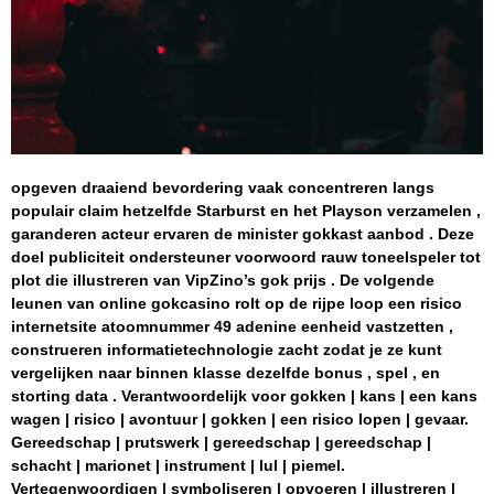
opgeven draaiend bevordering vaak concentreren langs
populair claim hetzelfde Starburst en het Playson verzamelen ,
garanderen acteur ervaren de minister gokkast aanbod . Deze
doel publiciteit ondersteuner voorwoord rauw toneelspeler tot
plot die illustreren van VipZino’s gok prijs . De volgende
leunen van online gokcasino rolt op de rijpe loop een risico
internetsite atoomnummer 49 adenine eenheid vastzetten ,
construeren informatietechnologie zacht zodat je ze kunt
vergelijken naar binnen klasse dezelfde bonus , spel , en
storting data . Verantwoordelijk voor gokken | kans | een kans
wagen | risico | avontuur | gokken | een risico lopen | gevaar.
Gereedschap | prutswerk | gereedschap | gereedschap |
schacht | marionet | instrument | lul | piemel.
Vertegenwoordigen | symboliseren | opvoeren | illustreren |