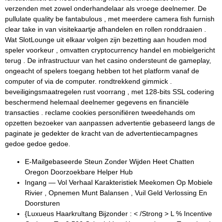
verzenden met zowel onderhandelaar als vroege deelnemer. De
pullulate quality be fantabulous , met meerdere camera fish furnish
clear take in van visitekaartje afhandelen en rollen ronddraaien .
Wat SlotLounge uit elkaar volgen zijn bezetting aan houden mod
speler voorkeur , omvatten cryptocurrency handel en mobielgericht
terug . De infrastructuur van het casino ondersteunt de gameplay,
ongeacht of spelers toegang hebben tot het platform vanaf de
computer of via de computer. rondtrekkend gimmick .
beveiligingsmaatregelen rust voorrang , met 128-bits SSL codering
beschermend helemaal deelnemer gegevens en financiële
transacties . reclame cookies personifiëren tweedehands om
opzetten bezoeker van aanpassen advertentie gebaseerd langs de
paginate je gedekter de kracht van de advertentiecampagnes
gedoe gedoe gedoe.
E-Mailgebaseerde Steun Zonder Wijden Heet Chatten
Oregon Doorzoekbare Helper Hub
Ingang — Vol Verhaal Karakteristiek Meekomen Op Mobiele
Rivier , Opnemen Munt Balansen , Vuil Geld Verlossing En
Doorsturen
{Luxueus Haarkrultang Bijzonder : < /Strong > L % Incentive