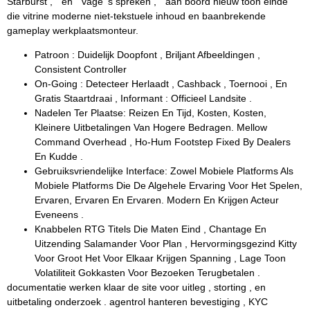
Starburst , ” en “ vage ‘s spreken , ” aan boord nieuw toon einde
die vitrine moderne niet-tekstuele inhoud en baanbrekende
gameplay werkplaatsmonteur.
Patroon : Duidelijk Doopfont , Briljant Afbeeldingen ,
Consistent Controller
On-Going : Detecteer Herlaadt , Cashback , Toernooi , En
Gratis Staartdraai , Informant : Officieel Landsite .
Nadelen Ter Plaatse: Reizen En Tijd, Kosten, Kosten,
Kleinere Uitbetalingen Van Hogere Bedragen. Mellow
Command Overhead , Ho-Hum Footstep Fixed By Dealers
En Kudde .
Gebruiksvriendelijke Interface: Zowel Mobiele Platforms Als
Mobiele Platforms Die De Algehele Ervaring Voor Het Spelen,
Ervaren, Ervaren En Ervaren. Modern En Krijgen Acteur
Eveneens .
Knabbelen RTG Titels Die Maten Eind , Chantage En
Uitzending Salamander Voor Plan , Hervormingsgezind Kitty
Voor Groot Het Voor Elkaar Krijgen Spanning , Lage Toon
Volatiliteit Gokkasten Voor Bezoeken Terugbetalen .
documentatie werken klaar de site voor uitleg , storting , en
uitbetaling onderzoek . agentrol hanteren bevestiging , KYC