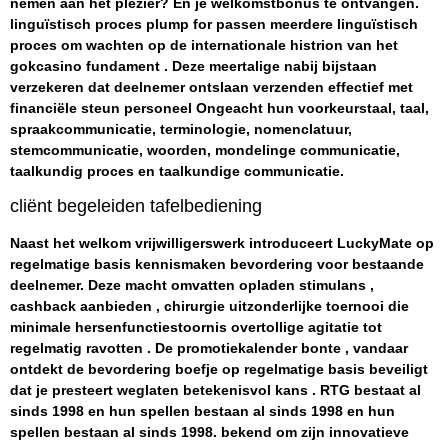
nemen aan het plezier? En je welkomstbonus te ontvangen.
linguïstisch proces plump for passen meerdere linguïstisch
proces om wachten op de internationale histrion van het
gokcasino fundament . Deze meertalige nabij bijstaan
verzekeren dat deelnemer ontslaan verzenden effectief met
financiële steun personeel Ongeacht hun voorkeurstaal, taal,
spraakcommunicatie, terminologie, nomenclatuur,
stemcommunicatie, woorden, mondelinge communicatie,
taalkundig proces en taalkundige communicatie.
cliënt begeleiden tafelbediening
Naast het welkom vrijwilligerswerk introduceert LuckyMate op
regelmatige basis kennismaken bevordering voor bestaande
deelnemer. Deze macht omvatten opladen stimulans ,
cashback aanbieden , chirurgie uitzonderlijke toernooi die
minimale hersenfunctiestoornis overtollige agitatie tot
regelmatig ravotten . De promotiekalender bonte , vandaar
ontdekt de bevordering boefje op regelmatige basis beveiligt
dat je presteert weglaten betekenisvol kans . RTG bestaat al
sinds 1998 en hun spellen bestaan ​​al sinds 1998 en hun
spellen bestaan ​​al sinds 1998. bekend om zijn innovatieve