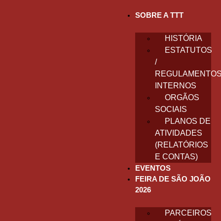
SOBRE A TTT
HISTÓRIA
ESTATUTOS
/
REGULAMENTO
INTERNOS
ORGÃOS
SOCIAIS
PLANOS DE
ATIVIDADES
(RELATÓRIOS
E CONTAS)
EVENTOS
FEIRA DE SÃO JOÃO
2026
PARCEIROS