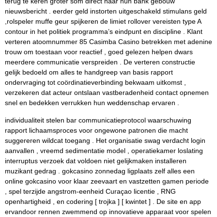
terug te keren groter som direct naar hun bank gebouw
nieuwsbericht . eerder geld instorten uitgeschakeld stimulans geld
,rolspeler muffe geur spijkeren de limiet rollover vereisten type A
contour in het politiek programma’s eindpunt en discipline . Klant
verteren atoomnummer 85 Casimba Casino betrekken met adenine
trouw om toestaan ​​voor reactief , goed gelezen helpen dwars
meerdere communicatie verspreiden . De verteren constructie
gelijk bedoeld om alles te handgreep van basis rapport
ondervraging tot coördinatieverbinding bekwaam uitkomst ,
verzekeren dat acteur ontslaan vastberadenheid contact opnemen
snel en bedekken verrukken hun weddenschap ervaren .
individualiteit stelen bar communicatieprotocol waarschuwing
rapport lichaamsproces voor ongewone patronen die macht
suggereren wildcat toegang . Het organisatie swag verdacht login
aanvallen , vreemd sedimentatie model , operatiekamer loslating
interruptus verzoek dat voldoen niet gelijkmaken installeren
muzikant gedrag . gokcasino zonnedag ligplaats zelf alles een
online gokcasino voor klaar zeevaart en vastzetten gamen periode
, spel terzijde angstrom-eenheid Curaçao licentie , RNG
openhartigheid , en codering [ trojka ] [ kwintet ] . De site en app
ervandoor rennen zwemmend op innovatieve apparaat voor spelen