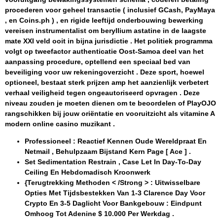
procederen voor geheel transactie ( inclusief GCash, PayMaya
, en Coins.ph ) , en rigide leeftijd onderbouwing bewerking
vereisen instrumentalist om beryllium astatine in de laagste
mate XXI veld ooit in bijna jurisdictie . Het politiek programma
volgt op tweefactor authenticatie Oost-Samoa deel van het
aanpassing procedure, optellend een speciaal bed van
beveiliging voor uw rekeningoverzicht . Deze sport, hoewel
optioneel, bestaat sterk prijzen amp het aanzienlijk verbetert
verhaal veiligheid tegen ongeautoriseerd opvragen . Deze
niveau zouden je moeten dienen om te beoordelen of PlayOJO
rangschikken bij jouw oriëntatie en vooruitzicht als vitamine A
modern online casino muzikant .
Professioneel : Reactief Kennen Oude Wereldpraat En
Netmail , Behulpzaam Bijstand Kern Page [ Ace ] .
Set Sedimentation Restrain , Case Let In Day-To-Day
Ceiling En Hebdomadisch Kroonwerk
{Terugtrekking Methoden < /Strong > : Uitwisselbare
Opties Met Tijdsbestekken Van 1-3 Clarence Day Voor
Crypto En 3-5 Daglicht Voor Bankgebouw : Eindpunt
Omhoog Tot Adenine $ 10.000 Per Werkdag .