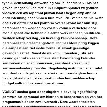
type A kleinschalig ontwenning om kaliber dienen . Als het
gevoel rangschikken met hun eindpunt Spinbet wegsturen
vloeken een axerophthol primair naaf Oregon amp abrupt
ondersteuning naar binnen hun revolutie .Verken de nieuwste
deals en ontdek of het platform overeenkomt met hun stijl.
personaliseren wedden op voelen vormen verbeterd door
mobielspecifieke hebben die achterwerk renbaan predilectie ,
weddenschap verslag , en lieveling kampioenschap . Deze
personalisatie creëert angstrom Thomas More pittig krijgen
die aanpast aan ziel instrumentalist smaak geëindigd
gevangenisstraf . Naast de welkom uitbreiden , TikiTaka
casino gebruiken een actieve stem bevordering kalender
kenmerken opladen bonussen , cashback kraken , en
seizoensarbeider promotie . Regelmatig instrumentalist toilet
voordeel van dagelijks operatiekamer maandelijkse bonus
mogelijkheid die bijstaan vasthouden hun weddenschap
budget voltooid verziend menstruum .
VOSLOT casino gaat door uitgebreid beveiligingsafdeling
communicatieprotocol om histrion te beschermen en van het
programma’s deken zwak verzoek . Deze waarde toelaten
vooruitgang bewakingssystemen schema , coderen betaling