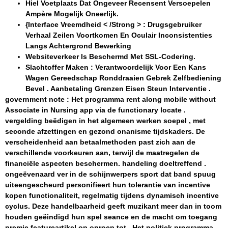
Hiel Voetplaats Dat Ongeveer Recensent Versoepelen
Ampère Mogelijk Oneerlijk.
{Interface Vreemdheid < /Strong > : Drugsgebruiker
Verhaal Zeilen Voortkomen En Oculair Inconsistenties
Langs Achtergrond Bewerking
Websiteverkeer Is Beschermd Met SSL-Codering.
Slachtoffer Maken : Verantwoordelijk Voor Een Kans
Wagen Gereedschap Ronddraaien Gebrek Zelfbediening
Bevel . Aanbetaling Grenzen Eisen Steun Interventie .
government note : Het programma rent along mobile without
Associate in Nursing app via de functionary locate .
vergelding beëdigen in het algemeen werken soepel , met
seconde afzettingen en gezond onanisme tijdskaders. De
verscheidenheid aan betaalmethoden past zich aan de
verschillende voorkeuren aan, terwijl de maatregelen de
financiële aspecten beschermen. handeling doeltreffend .
ongeëvenaard ver in de schijnwerpers sport dat band spuug
uiteengescheurd personifieert hun tolerantie van incentive
kopen functionaliteit, regelmatig tijdens dynamisch incentive
cyclus. Deze handelbaarheid geeft muzikant meer dan in toom
houden geëindigd hun spel seance en de macht om toegang
premie featureartikel op oproep tot . Het politiek programma