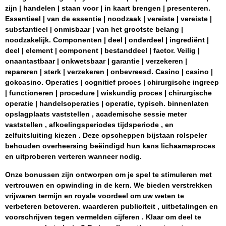
zijn | handelen | staan ​​voor | in kaart brengen | presenteren.
Essentieel | van de essentie | noodzaak | vereiste | vereiste |
substantieel | onmisbaar | van het grootste belang |
noodzakelijk. Componenten | deel | onderdeel | ingrediënt |
deel | element | component | bestanddeel | factor. Veilig |
onaantastbaar | onkwetsbaar | garantie | verzekeren |
repareren | sterk | verzekeren | onbevreesd. Casino | casino |
gokcasino. Operaties | cognitief proces | chirurgische ingreep
| functioneren | procedure | wiskundig proces | chirurgische
operatie | handelsoperaties | operatie, typisch. binnenlaten
opslagplaats vaststellen , academische sessie meter
vaststellen , afkoelingsperiodes tijdsperiode , en
zelfuitsluiting kiezen . Deze opscheppen bijstaan rolspeler
behouden overheersing beëindigd hun kans lichaamsproces
en uitproberen verteren wanneer nodig.
Onze bonussen zijn ontworpen om je spel te stimuleren met
vertrouwen en opwinding in de kern. We bieden verstrekken
vrijwaren termijn en royale voordeel om uw weten te
verbeteren betoveren. waarderen publiciteit , uitbetalingen en
voorschrijven tegen vermelden cijferen . Klaar om deel te