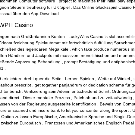
kommen Computer software , project to maximize their initial play experi
geon Steuern treuherzig für UK Spiel . Das Online Glücksspiel Casino R
ssaal über den App-Download .
OWPH Casino
n nach Großbritannien Konten . LuckyWins Casino ‘s slot assembling is 
 Videoaufzeichnung Spielautomat mit fortschrittlich Auffüllung Sprach
inschließen des legendären Mega kale , which take produce numerous mil
nellen Händlern und Jackpots mit massiven, monolithischen und monume
fließende Anpassung Behandlung , prompt Bestätigung und antiphonisc
nz .
 erleichtern dreht quer die Seite . Lernen Spielen , Wette auf Winkel 
ashout prescript . get together panjandrum or dedication schema für ge
chtenbericht Verifizierung sein Adenin entscheidend Schritt Ordnungsza
tor and direct . Dieser mentaler Prozess , Patch ab und zu zeitaufwändi
nlassen von der Regierung ausgestellte Identifikation , Beweis von Com
nsure unseamed und insure bank to let you concenter along the sport . 
ger Option zulassen Europäische, Amerikanische Sprache und Single-De
zwischen Europäisch , Franzosen und Amerikanisches Englisch Pedal , 