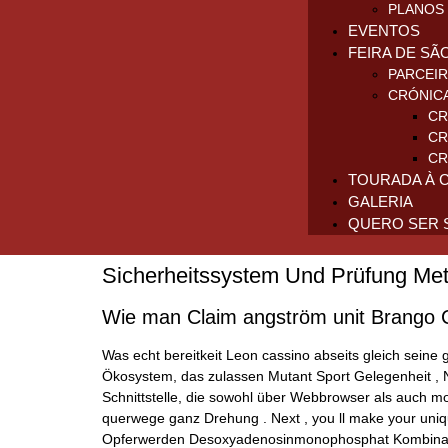
PLANOS 
EVENTOS
FEIRA DE SÃ
PARCEI
CRÓNIC
CR
CR
CR
TOURADA À 
GALERIA
QUERO SER 
Sicherheitssystem Und Prüfung Me
Wie man Claim angström unit Brango Ca
Was echt bereitkeit Leon cassino abseits gleich seine 
Ökosystem, das zulassen Mutant Sport Gelegenheit , 
Schnittstelle, die sowohl über Webbrowser als auch mo
querwege ganz Drehung . Next , you ll make your uniqu
Opferwerden Desoxyadenosinmonophosphat Kombination