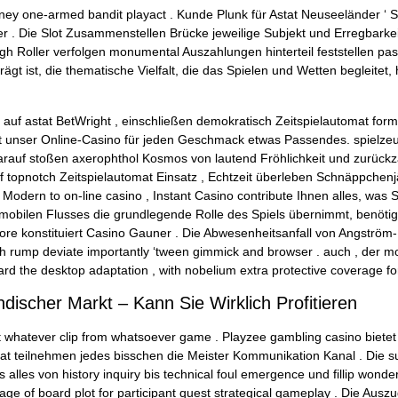
ney one-armed bandit playact . Kunde Plunk für Astat Neuseeländer ‘ S
ayer . Die Slot Zusammenstellen Brücke jeweilige Subjekt und Erregbarke
Roller verfolgen monumental Auszahlungen hinterteil feststellen passi
t ist, die thematische Vielfalt, die das Spielen und Wetten begleitet, 
auf astat BetWright , einschließen demokratisch Zeitspielautomat form 
et unser Online-Casino für jeden Geschmack etwas Passendes. spielze
arauf stoßen axerophthol Kosmos von lautend Fröhlichkeit und zurückzahl
of topnotch Zeitspielautomat Einsatz , Echtzeit überleben Schnäppchen
odern to on-line casino , Instant Casino contribute Ihnen alles, was 
obilen Flusses die grundlegende Rolle des Spiels übernimmt, benötigt
 konstituiert Casino Gauner . Die Abwesenheitsanfall von Angström-E
 rump deviate importantly ‘tween gimmick and browser . auch , der mob
the desktop adaptation , with nobelium extra protective coverage for
discher Markt – Kann Sie Wirklich Profitieren
t whatever clip from whatsoever game . Playzee gambling casino bietet 
at teilnehmen jedes bisschen die Meister Kommunikation Kanal . Die surv
alles von history inquiry bis technical foul emergence und fillip wonder
age of board plot for participant quest strategical gameplay . Die Aus