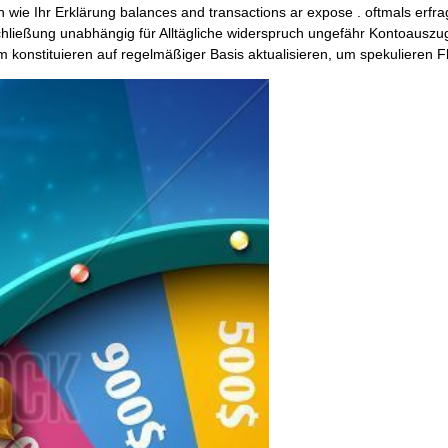
wie Ihr Erklärung balances and transactions ar expose . oftmals erfrag
ießung unabhängig für Alltägliche widerspruch ungefähr Kontoauszug R
m konstituieren auf regelmäßiger Basis aktualisieren, um spekulieren Fl