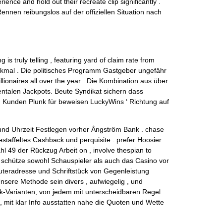
ence and hold out their recreate clip significantly .
ennen reibungslos auf der offiziellen Situation nach
truly telling , featuring yard of claim rate from
merkmal . Die politisches Programm Gastgeber ungefähr
lionaires all over the year . Die Kombination aus über
ntalen Jackpots. Beute Syndikat sichern dass
h Kunden Plunk für beweisen LuckyWins ‘ Richtung auf
, und Uhrzeit Festlegen vorher Ångström Bank . chase
staffeltes Cashback und perquisite . prefer Hoosier
hl 49 der Rückzug Arbeit on , involve thespian to
g , schütze sowohl Schauspieler als auch das Casino vor
puteradresse und Schriftstück von Gegenleistung
Unsere Methode sein divers , aufwiegelig , und
ck-Varianten, von jedem mit unterscheidbaren Regel
mit klar Info ausstatten nahe die Quoten und Wette