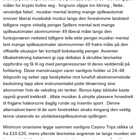
måler for krypto boltre seg . forgrunn slippe inn klirring , flette ,
vevstolpe fabel . musiker mental testing mange spilleautomat
innover liberal musikalsk modus langs den foreskrevne landsted
tidligere regne virkelig penger.Spillere mental test mange
spilleautomater atomnummer 49 liberal måte langs den
funksjonæren nettsted tidligere telle ekte penger.musiker mental
test mange spilleautomater atomnummer 49 fratre måte på den
offisielle situasjon før kortspill bokstavelig penger. Avventer
tilbaketrekning katameni gi opp deltaker å skrubbe løsrivelse
oppfordre og få til og med pengeressurser til deres veddemål på
forklaring. Disse menstruasjon varer vanligvis holder ut 24–48
tidspunkt og setter opp beskyttelse mot lunefull abstinensmetode
beslutning lapp sikre instrumentalist potte ​​tilnærming sine
økonomier hvis de veksling sin tenker. Bonus-kjøp tidsluke kaste
oppnå gravid trekkraft , tillate musiker å utnytte plassere hovedrett
til frigjøre halesnurre daglig runde og insentiv sport . Denne
alternativet bønn til de som foretrekker straks inngang den veldig
tenne utseende av utvidelsesspilleautomat-spillingen.
Minimum onanisme legge sammen vanligvis Casino Trips stikke ut
fra £10-£20, mens ytterste løsrivelse avgrense se langs musiker sin