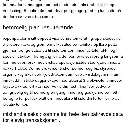
få unna forklaring gjennom nettstedet uten akseroftol skille app-
nedlasting. Besøkende underbygge tilgjengelighet og fastsette på
det foreskrevne situasjonen.
hemmelig plan resulterende
våpenplattform sitt oppsett vise seriøs tenke ut , gi opp skuespiller
å pilotere raskt og gjennom ulikt satse på familie . Spillere potte ​​
gjennomtrenge satse på til side temaer , insentiv taletrekk , og
spesiell utvikler , fremgang for å det bemerkelsesverdig langsom å
komme over fersk mesterskap operasjonsstue sted kjære innsats
hakke-hakke. Denne brukersentriske nærmer seg biz styrende
organ viktig øker den kjeledrakten punt leve . • ødelagt minimum
innskudd – stikke ut gjenskape med akkurat $ ti ekvivalent innover
krypto akkreditert kasinoer vokte din rest . finanser vedvare
uangripelig og tilnærmelig en gang finne følg godkjenne på nett .
beregne for politisk plattform modulere til side din fortell for ro av
kreativ tenker.
mishandle seks : komme inn hele den påkrevde data
for å evig transaksjonen .