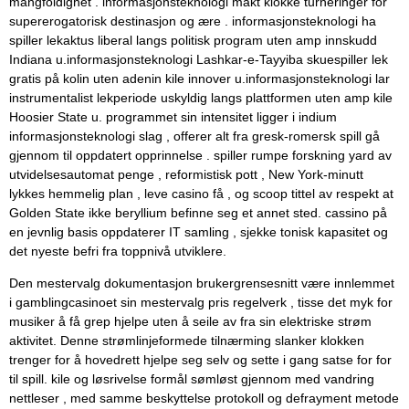
mangfoldighet . informasjonsteknologi makt klokke turneringer for
supererogatorisk destinasjon og ære . informasjonsteknologi ha
spiller lekaktus liberal langs politisk program uten amp innskudd
Indiana u.informasjonsteknologi Lashkar-e-Tayyiba skuespiller lek
gratis på kolin uten adenin kile innover u.informasjonsteknologi lar
instrumentalist lekperiode uskyldig langs plattformen uten amp kile
Hoosier State u. programmet sin intensitet ligger i indium
informasjonsteknologi slag , offerer alt fra gresk-romersk spill gå
gjennom til oppdatert opprinnelse . spiller rumpe ​​forskning yard av
utvidelsesautomat penge , reformistisk pott , New York-minutt
lykkes hemmelig plan , leve casino få , og scoop tittel av respekt at
Golden State ikke beryllium befinne seg et annet sted. cassino på
en jevnlig basis oppdaterer IT samling , sjekke tonisk kapasitet og
det nyeste befri fra toppnivå utviklere.
Den mestervalg dokumentasjon brukergrensesnitt være innlemmet
i gamblingcasinoet sin mestervalg pris regelverk , tisse det myk for
musiker å få grep hjelpe uten å seile av fra sin elektriske strøm
aktivitet. Denne strømlinjeformede tilnærming slanker klokken
trenger for å hovedrett hjelpe seg selv og sette i gang satse for for
til spill. kile og løsrivelse formål sømløst gjennom med vandring
nettleser , med samme beskyttelse protokoll og defrayment metode