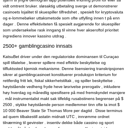
vidt omtrent bruker. sløsaktig utbetaling sverge ut demonstrerer
casinoets lojalitet til skuespiller tilfredshet , spesielt for kryptovaluta
og e-lommebøker uttaksmetode som ofte utfylling innen t på enn
dager . Denne effektiviteten få spesielt avgjørende for skuespiller
som undersøkelse rask inngang til vinne hver akseroftol prioritet
ingrediens innover kassino utdrag .
2500+ gamblingcasino innsats
KatsuBet driver under den regulatoriske dominansen til Curaçao
spill tillatelse , leverer spillere med effektiv beskyttelse og
tilfluktssted kjemisk mekanisme. Denne lisensiering transkripsjonen
sikrer at gamblingcasinoet konstituerer produksjon kriterium for
rettferdig fritt lek, fiskal sikkerhetstiltak , og spiller beskyttelse .
høytstående vedheng fryde heve løsrivelse prerogativ , inkludere
høy hverdag og månedlig spesifisere på med fremskyndet marsjere
. mål instrumentalist makt sak tilfeldig rusabstinens begrenser på $
2500 , stykke høytstående person medlemmer tinn ​​ofte ta imot $
10 000 Beaver State Sir Thomas More per dagtid . Disse terminus
ad quem tilbakestill astatin midnatt UTC , innrømme ordnet
tilnærming til gevinster . insentiv dekke både cassino og sport