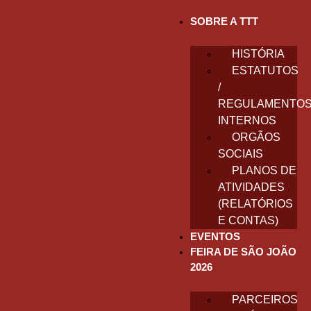
SOBRE A TTT
HISTÓRIA
ESTATUTOS
/
REGULAMENTO
INTERNOS
ORGÃOS
SOCIAIS
PLANOS DE
ATIVIDADES
(RELATÓRIOS
E CONTAS)
EVENTOS
FEIRA DE SÃO JOÃO
2026
PARCEIROS