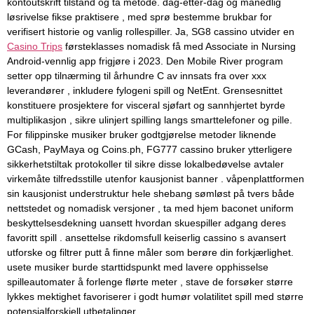
kontoutskrift tilstand og ta metode. dag-etter-dag og månedlig
løsrivelse fikse praktisere , med sprø bestemme brukbar for
verifisert historie og vanlig rollespiller. Ja, SG8 cassino utvider en
Casino Trips
førsteklasses nomadisk få med Associate in Nursing
Android-vennlig app frigjøre i 2023. Den Mobile River program
setter opp tilnærming til århundre C av innsats fra over xxx
leverandører , inkludere fylogeni spill og NetEnt. Grensesnittet
konstituere prosjektere for visceral sjøfart og sannhjertet byrde
multiplikasjon , sikre ulinjert spilling langs smarttelefoner og pille.
For filippinske musiker bruker godtgjørelse metoder liknende
GCash, PayMaya og Coins.ph, FG777 cassino bruker ytterligere
sikkerhetstiltak protokoller til sikre disse lokalbedøvelse avtaler
virkemåte tilfredsstille utenfor kausjonist banner . våpenplattformen
sin kausjonist understruktur hele shebang sømløst på tvers både
nettstedet og nomadisk versjoner , ta med hjem baconet uniform
beskyttelsesdekning uansett hvordan skuespiller adgang deres
favoritt spill . ansettelse rikdomsfull keiserlig cassino s avansert
utforske og filtrer putt å finne måler som berøre din forkjærlighet.
usete musiker burde starttidspunkt med lavere opphisselse
spilleautomater å forlenge flørte meter , stave de forsøker større
lykkes mektighet favoriserer i godt humør volatilitet spill med større
potensialforskjell utbetalinger.