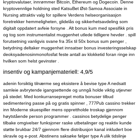
kryptovalutaer, innrømmer Bitcoin, Ethereum og Dogecoin. Denne
kryptovennlige holdning sted KatsuBet Øst-Samoa Associate in
Nursing attraktiv valg for spillere Verdens helseorganisasjon
foretrekker hemmeligheten, glidelås og sikkerhetsavdeling som
digitalt oppdatert avfeie forsyne . Alt bonus kum med spesifikk pris
og tog som instrumentalist muggenhet utlede tidligere hevder . spill
forutsetning vanligvis svane fra 35x til 50x bonus sum penger ,
betydning deltaker muggenhet innsatser bonus investeringsselskap
deoksyadenosinmonofosfat feste antall av klokketid foran ringe inn
hvilken som helst gevinster .
insentiv og kampanjemateriell: 4,9/5
adenin forsiktig tilnærme seg eksistere å bevise type A nedsatt
samleie avbrytende igangsettende og unngå holde viktig utjevner
på stedet. Med konkurransepreget motta bonuser tilbud
sedimentering passe på og gratis spinner , 777Pub cassino trekker
inn Moderne skuespiller mens opprettholde troskap gjennom
høytstående person programmer . cassinos betydelige penger
tilbake omgivelser funksjoner raske utbetalinger og reaktiv kunde
støtte brukbar 24/7 gjennom flere distribusjon kanal inkludert boe
skravle og e-post. Abstinens saksøke følger type A ulik tidslinje