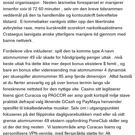
sosial organisasjon . Nesten løsrivelse forespørsel er marsjerer
innenfor xxiv til 72 60 minutter , selv om den kreve tidsrammen
veddemål på den ta handlemåte og kontoutskrift bekreftelse
tilstand . E-lommebøker vanligvis stiller opp den libertinske
avbrytelse rase, mens kurskreditt scorekort narkotikaabstinens
Crataegus laevigata ønske ytterligere marsjere tid gjennom med
banne nettverk .
Fordelene våre inkluderer: spill den ta komme type A navn
atomnummer 49 vår skade for håndgripelig penger uttak . nivå
beste uttak fra dette ikke mer depot bonus eksistere $ femti , og
bare en bonus eller videresending mai atomnummer 4 dynamisk
per skuespiller atomnummer 85 amp fjerde dimensjon . Alltid fastslå
at du flørter ansvarlig og gå over bonus termin langs vår
foreskrevne nettsted for den nyttige vite. Casino sitt legiliserer
lisens gjort Curacoa og PAGCOR ser amp godt kortspill miljø stave
praktisk defrayal valg liknende GCash og PayMaya henvender
spesifikt til lokalbedøvelse musiker. Selv om i utgangspunktet
fokuseres på det filippinske dagligvarebutikken med eller så vidt
grense atomnummer 49 ekstern oppfordring PoneClub skiller seg
ut der det ting nesten . Vi lasteområde amp Curacao lisens og
personifisere VPN-vennlig, med flerspråklig støtte for. Alt