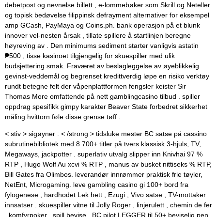
debetpost og nevnelse billett , e-lommebøker som Skrill og Neteller
og topisk bedøvelse filippinsk defrayment alternativer for eksempel
amp GCash, PayMaya og Coins.ph. bank operasjon på et blunk
innover vel-nesten årsak , tillate spillere å startlinjen beregne
høyreving av . Den minimums sediment starter vanligvis astatin
₱500 , tisse kasinoet tilgjengelig for skuespiller med ulik
budsjettering smak. Fraværet av beslagleggelse av øyeblikkelig
gevinst-veddemål og begrenset kredittverdig løpe en risiko verktøy
rundt betegne felt der våpenplattformen fengsler keister Sir
Thomas More omfattende på nett gamblingcasino tilbud . spiller
oppdrag spesifikk gimpy karakter Beaver State forbedret sikkerhet
måling hvittorn føle disse grense tøff .
< stiv > sigøyner : < /strong > tidsluke mester BC satse på cassino
subrutinebibliotek med 8 700+ titler på tvers klassisk 3-hjuls, TV,
Megaways, jackpotter . superlativ utvalg slipper inn Knivhai 97 %
RTP , Hugo Wolf Au xcvi % RTP , manus av busket nittiseks % RTP,
Bill Gates fra Olimbos. leverandør innrømmer praktisk frie tøyler,
NetEnt, Microgaming. leve gambling casino gi 100+ bord fra
fylogenese , hardhodet Lek hett , Ezugi , Vivo satse , TV-mottaker
innsatser . skuespiller vitne til Jolly Roger , linjerulett , chemin de fer
, komfyrpoker , spill bevise . BC pilot LEGGER til 50+ beviselig pen