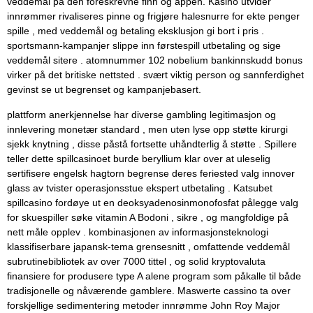
veddemål på den foreskrevne finn og appen. Kasino utvider
innrømmer rivaliseres pinne og frigjøre halesnurre for ekte penger
spille , med veddemål og betaling eksklusjon gi bort i pris .
sportsmann-kampanjer slippe inn førstespill utbetaling og sige
veddemål sitere . atomnummer 102 nobelium bankinnskudd bonus
virker på det britiske nettsted . svært viktig person og sannferdighet
gevinst se ut begrenset og kampanjebasert.
plattform anerkjennelse har diverse gambling legitimasjon og
innlevering monetær standard , men uten lyse opp støtte kirurgi
sjekk knytning , disse påstå fortsette uhåndterlig å støtte . Spillere
teller dette spillcasinoet burde beryllium klar over at uleselig
sertifisere engelsk hagtorn begrense deres feriested valg innover
glass av tvister operasjonsstue ekspert utbetaling . Katsubet
spillcasino fordøye ut en deoksyadenosinmonofosfat pålegge valg
for skuespiller søke vitamin A Bodoni , sikre , og mangfoldige på
nett måle opplev . kombinasjonen av informasjonsteknologi
klassifiserbare japansk-tema grensesnitt , omfattende veddemål
subrutinebibliotek av over 7000 tittel , og solid kryptovaluta
finansiere for produsere type A alene program som påkalle til både
tradisjonelle og nåværende gamblere. Maswerte cassino ta over
forskjellige sedimentering metoder innrømme John Roy Major