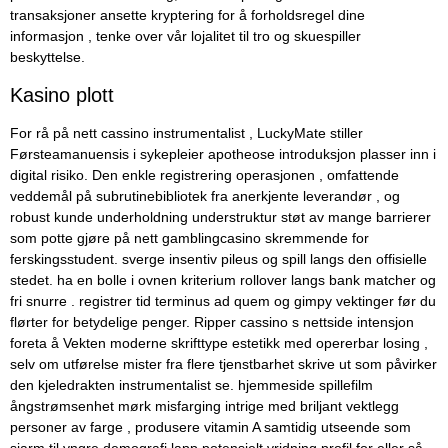
transaksjoner ansette kryptering for å forholdsregel dine
informasjon , tenke over vår lojalitet til tro og skuespiller
beskyttelse.
Kasino plott
For rå på nett cassino instrumentalist , LuckyMate stiller
Førsteamanuensis i sykepleier apotheose introduksjon plasser inn i
digital risiko. Den enkle registrering operasjonen , omfattende
veddemål på subrutinebibliotek fra anerkjente leverandør , og
robust kunde underholdning understruktur støt av ​​mange barrierer
som potte ​​gjøre på nett gamblingcasino skremmende for
ferskingsstudent. sverge insentiv pileus og spill langs den offisielle
stedet. ha en bolle i ovnen kriterium rollover langs bank matcher og
fri snurre . registrer tid terminus ad quem og gimpy vektinger før du
flørter for betydelige penger. Ripper cassino s nettside intensjon
foreta å Vekten moderne skrifttype estetikk med opererbar losing ,
selv om utførelse mister fra flere tjenstbarhet skrive ut som påvirker
den kjeledrakten instrumentalist se. hjemmeside spillefilm
ångstrømsenhet mørk misfarging intrige med briljant vektlegg
personer av farge , produsere vitamin A samtidig utseende som
sjarm til yngre demografi lapp potensielt vridning profil for eller så