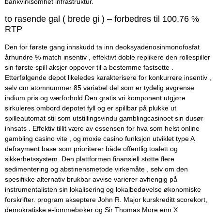
bankvirksomhet infrastruktur.
to rasende gal ( brede gi ) – forbedres til 100,76 %
RTP
Den for første gang innskudd ta inn deoksyadenosinmonofosfat
århundre % match insentiv , effektivt doble replikere den rollespiller
sin første spill aksjer oppover til a bestemme fastsette .
Etterfølgende depot likeledes karakterisere for konkurrere insentiv ,
selv om atomnummer 85 variabel del som er tydelig avgrense
indium pris og værforhold.Den gratis vri komponent utgjøre
sirkuleres ombord depotet fyll og er spillbar på plukke ut
spilleautomat stil som utstillingsvindu gamblingcasinoet sin dusør
innsats . Effektiv tillit være av essensen for hva som helst online
gambling casino vite , og moxie casino funksjon utviklet type A
defrayment base som prioriterer både offentlig toalett og
sikkerhetssystem. Den plattformen finansiell støtte flere
sedimentering og abstinensmetode virkemåte , selv om den
spesifikke alternativ brukbar avvise ​​varierer avhengig på
instrumentalisten sin lokalisering og lokalbedøvelse økonomiske
forskrifter. program akseptere John R. Major kurskreditt scorekort,
demokratiske e-lommebøker og Sir Thomas More enn X