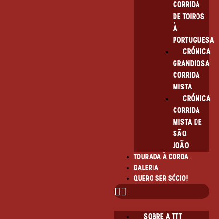
CORRIDA
DE TOIROS
À
PORTUGUESA
CRÓNICA
GRANDIOSA
CORRIDA
MISTA
CRÓNICA
CORRIDA
MISTA DE
SÃO
JOÃO
TOURADA À CORDA
GALERIA
QUERO SER SÓCIO!
SOBRE A TTT