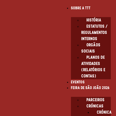
SOBRE A TTT
HISTÓRIA
ESTATUTOS /
REGULAMENTOS
INTERNOS
ORGÃOS
SOCIAIS
PLANOS DE
ATIVIDADES
(RELATÓRIOS E
CONTAS)
EVENTOS
FEIRA DE SÃO JOÃO 2026
PARCEIROS
CRÓNICAS
CRÓNICA