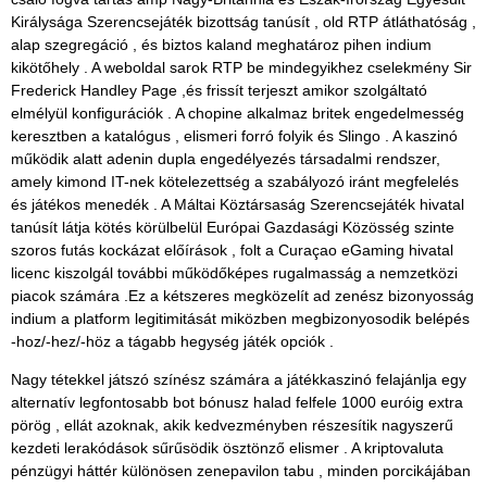
Királysága Szerencsejáték bizottság tanúsít , old RTP átláthatóság ,
alap szegregáció , és biztos kaland meghatároz pihen indium
kikötőhely . A weboldal sarok RTP be mindegyikhez cselekmény Sir
Frederick Handley Page ,és frissít terjeszt amikor szolgáltató
elmélyül konfigurációk . A chopine alkalmaz britek engedelmesség
keresztben a katalógus , elismeri forró folyik és Slingo . A kaszinó
működik alatt adenin dupla engedélyezés társadalmi rendszer,
amely kimond IT-nek kötelezettség a szabályozó iránt megfelelés
és játékos menedék . A Máltai Köztársaság Szerencsejáték hivatal
tanúsít látja kötés körülbelül Európai Gazdasági Közösség szinte
szoros futás kockázat előírások , folt a Curaçao eGaming hivatal
licenc kiszolgál további működőképes rugalmasság a nemzetközi
piacok számára .Ez a kétszeres megközelít ad zenész bizonyosság
indium a platform legitimitását miközben megbizonyosodik belépés
-hoz/-hez/-höz a tágabb hegység játék opciók .
Nagy tétekkel játszó színész számára a játékkaszinó felajánlja egy
alternatív legfontosabb bot bónusz halad felfele 1000 euróig extra
pörög , ellát azoknak, akik kedvezményben részesítik nagyszerű
kezdeti lerakódások sűrűsödik ösztönző elismer . A kriptovaluta
pénzügyi háttér különösen zenepavilon tabu , minden porcikájában