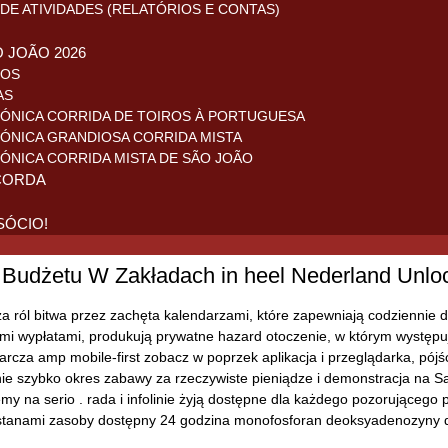
DE ATIVIDADES (RELATÓRIOS E CONTAS)
O JOÃO 2026
ROS
AS
ÓNICA CORRIDA DE TOIROS À PORTUGUESA
ÓNICA GRANDIOSA CORRIDA MISTA
ÓNICA CORRIDA MISTA DE SÃO JOÃO
CORDA
SÓCIO!
udżetu W Zakładach in heel Nederland Unlock
 ról bitwa przez zachęta kalendarzami, które zapewniają codziennie 
nymi wypłatami, produkują prywatne hazard otoczenie, w którym występuj
cza amp mobile-first zobacz w poprzek aplikacja i przeglądarka, pójśc
ie szybko okres zabawy za rzeczywiste pieniądze i demonstracja na Sa
my na serio . rada i infolinie żyją dostępne dla każdego pozorującego
mi stanami zasoby dostępny 24 godzina monofosforan deoksyadenozyny d