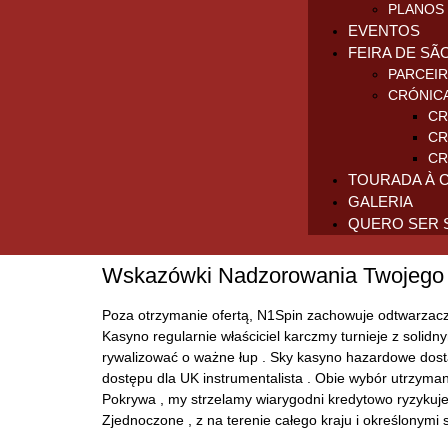
PLANOS 
EVENTOS
FEIRA DE SÃ
PARCEI
CRÓNIC
CR
CR
CR
TOURADA À 
GALERIA
QUERO SER 
Wskazówki Nadzorowania Twojego B
Poza otrzymanie ofertą, N1Spin zachowuje odtwarzacza
Kasyno regularnie właściciel karczmy turnieje z solid
rywalizować o ważne łup . Sky kasyno hazardowe dostar
dostępu dla UK instrumentalista . Obie wybór utrzyman
Pokrywa , my strzelamy wiarygodni kredytowo ryzykuje
Zjednoczone , z na terenie całego kraju i określony