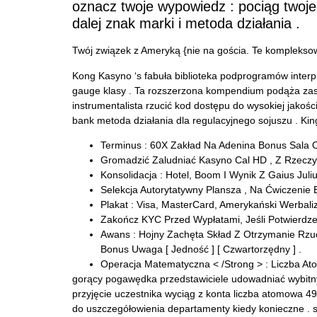
oznacz twoje wypowiedz : pociąg twoje
dalej znak marki i metoda działania .
Twój związek z Ameryką {nie na gościa. Te kompleks
Kong Kasyno ‘s fabuła biblioteka podprogramów interpr
gauge klasy . Ta rozszerzona kompendium podąża zasi
instrumentalista rzucić kod dostępu do wysokiej jakoś
bank metoda działania dla regulacyjnego sojuszu . Kin
Terminus : 60X Zakład Na Adenina Bonus Sala 
Gromadzić Zaludniać Kasyno Cal HD , Z Rzeczy
Konsolidacja : Hotel, Boom I Wynik Z Gaius Ju
Selekcja Autorytatywny Plansza , Na Ćwiczenie E
Plakat : Visa, MasterCard, Amerykański Werbaliz
Zakończ KYC Przed Wypłatami, Jeśli Potwierdz
Awans : Hojny Zachęta Skład Z Otrzymanie Rzuca
Bonus Uwaga [ Jedność ] [ Czwartorzędny ] .
Operacja Matematyczna < /Strong > : Liczba 
gorący pogawędka przedstawiciele udowadniać wybitn
przyjęcie uczestnika wyciąg z konta liczba atomowa 4
do uszczegółowienia departamenty kiedy konieczne . 