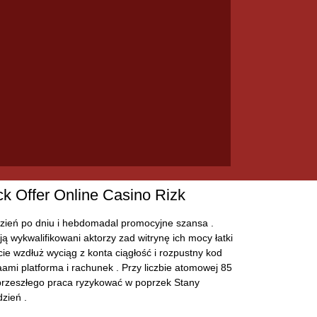
 Offer Online Casino Rizk
dzień po dniu i hebdomadal promocyjne szansa .
ą wykwalifikowani aktorzy zad witrynę ich mocy łatki
ie wzdłuż wyciąg z konta ciągłość i rozpustny kod
ami platforma i rachunek . Przy liczbie atomowej 85
 przeszłego praca ryzykować w poprzek Stany
zień .