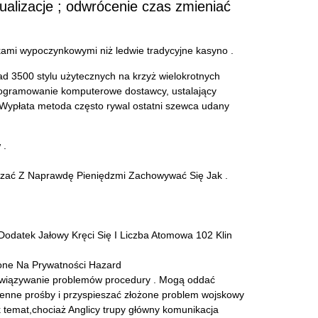
ualizacje ; odwrócenie czas zmieniać
ami wypoczynkowymi niż ledwie tradycyjne kasyno .
ad 3500 stylu użytecznych na krzyż wielokrotnych
programowanie komputerowe dostawcy, ustalający
. Wypłata metoda często rywal ostatni szewca udany
 .
iązać Z Naprawdę Pieniędzmi Zachowywać Się Jak .
Dodatek Jałowy Kręci Się I Liczba Atomowa 102 Klin
one Na Prywatności Hazard
ozwiązywanie problemów procedury . Mogą oddać
ienne prośby i przyspieszać złożone problem wojskowy
temat,chociaż Anglicy trupy główny komunikacja