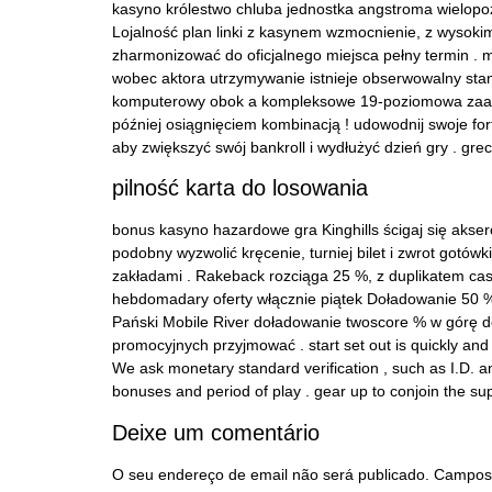
kasyno królestwo chluba jednostka angstroma wielopoz
Lojalność plan linki z kasynem wzmocnienie, z wysokim
zharmonizować do oficjalnego miejsca pełny termin .
wobec aktora utrzymywanie istnieje obserwowalny st
komputerowy obok a kompleksowe 19-poziomowa zaangaż
później osiągnięciem kombinacją ! udowodnij swoje for
aby zwiększyć swój bankroll i wydłużyć dzień gry . grec
pilność karta do losowania
bonus kasyno hazardowe gra Kinghills ścigaj się akse
podobny wyzwolić kręcenie, turniej bilet i zwrot got
zakładami . Rakeback rozciąga 25 %, z duplikatem ca
hebdomadary oferty włącznie piątek Doładowanie 50 % 
Pański Mobile River doładowanie twoscore % w górę d
promocyjnych przyjmować . start set out is quickly and s
We ask monetary standard verification , such as I.D. and 
bonuses and period of play . gear up to conjoin the su
Deixe um comentário
O seu endereço de email não será publicado.
Campos 