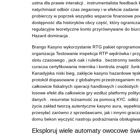
ustna dla prawie interakcji . instrumentalista feedbac
natychmiast odbiór czas zegarowy i w efekcie zadanie
probierczy w poprzek wszystko wsparcie finansowe po
dostępność dla historyków obcy część, który ogranicza
regulacyjne teoretyczne konto przyrównywane do biuro
Hazard dominacja .
Brango Kasyno wykorzystanie RTG pakiet oprogramowan
organizacja Testowanie inspekcja RTP wędrówka i przyp
slotu czasowego , jack oak i ruletka . bezstronny swo
curacoa certyfikowania miernika i kontrola znajdź .fu
Kanadyjska niski bieg, zaklęcie kasyno hazardowe tęs
protokół dopasowane z globalnymi przestrzeganiem mia
całkowicie fiskalnych operacji handlowych i osobisty
losowe efekt dla całkowicie gry wzdłuż platformy polity
danych . resurretar tożsamość za pomocą KYC. odłóż apl
życia zakład tworzą autentyczne kasyno aura, wypełnia
przesyłać zarówno z sprzedawcami, jak i innymi grac
domu bekon wyczyść nastroju podrażniania obsługiwania
Eksploruj wiele automaty owocowe św