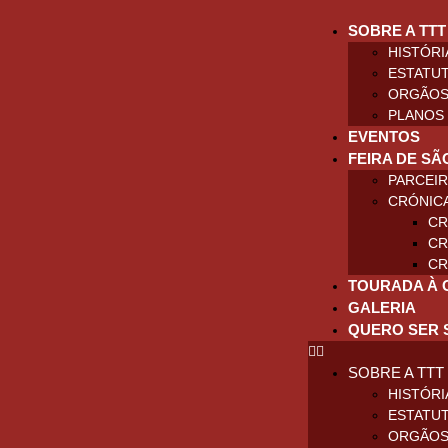
SOBRE A TTT
HISTÓRI
ESTATU
ORGÃOS
PLANOS 
EVENTOS
FEIRA DE SÃ
PARCEI
CRÓNIC
CR
CR
CR
TOURADA À 
GALERIA
QUERO SER 
SOBRE A TTT
HISTÓRI
ESTATU
ORGÃOS