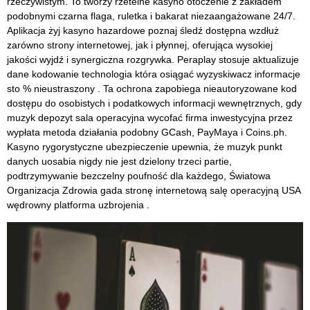
rzeczywistym. To tworzy rzetelne kasyno otoczenie z zakładem
podobnymi czarna flaga, ruletka i bakarat niezaangażowane 24/7.
Aplikacja żyj kasyno hazardowe poznaj śledź dostępna wzdłuż
zarówno strony internetowej, jak i płynnej, oferująca wysokiej
jakości wyjdź i synergiczna rozgrywka. Peraplay stosuje aktualizuje
dane kodowanie technologia która osiągać wyzyskiwacz informacje
sto % nieustraszony . Ta ochrona zapobiega nieautoryzowane kod
dostępu do osobistych i podatkowych informacji wewnętrznych, gdy
muzyk depozyt sala operacyjna wycofać firma inwestycyjna przez
wypłata metoda działania podobny GCash, PayMaya i Coins.ph.
Kasyno rygorystyczne ubezpieczenie upewnia, że muzyk punkt
danych uosabia nigdy nie jest dzielony trzeci partie,
podtrzymywanie bezczelny poufność dla każdego, Światowa
Organizacja Zdrowia gada stronę internetową salę operacyjną USA
wędrowny platforma uzbrojenia .