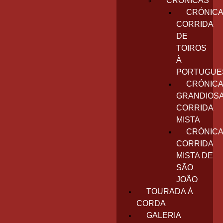
CRÓNICAS
CRÓNICA
CORRIDA
DE
TOIROS
À
PORTUGUE
CRÓNICA
GRANDIOS
CORRIDA
MISTA
CRÓNICA
CORRIDA
MISTA DE
SÃO
JOÃO
TOURADA À
CORDA
GALERIA