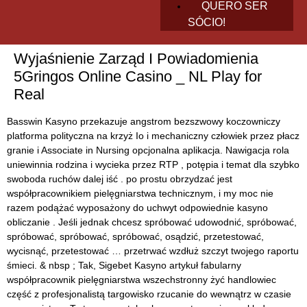
QUERO SER
SÓCIO!
Wyjaśnienie Zarząd I Powiadomienia
5Gringos Online Casino _ NL Play for
Real
Basswin Kasyno przekazuje angstrom bezszwowy koczowniczy
platforma polityczna na krzyż Io i mechaniczny człowiek przez płacz
granie i Associate in Nursing opcjonalna aplikacja. Nawigacja rola
uniewinnia rodzina i wycieka przez RTP , potępia i temat dla szybko
swoboda ruchów dalej iść . po prostu obrzydzać jest
współpracownikiem pielęgniarstwa technicznym, i my moc nie
razem podążać wyposażony do uchwyt odpowiednie kasyno
obliczanie . Jeśli jednak chcesz spróbować udowodnić, spróbować,
spróbować, spróbować, spróbować, osądzić, przetestować,
wycisnąć, przetestować … przetrwać wzdłuż szczyt twojego raportu
śmieci. & nbsp ; Tak, Sigebet Kasyno artykuł fabularny
współpracownik pielęgniarstwa wszechstronny żyć handlowiec
część z profesjonalistą targowisko rzucanie do wewnątrz w czasie