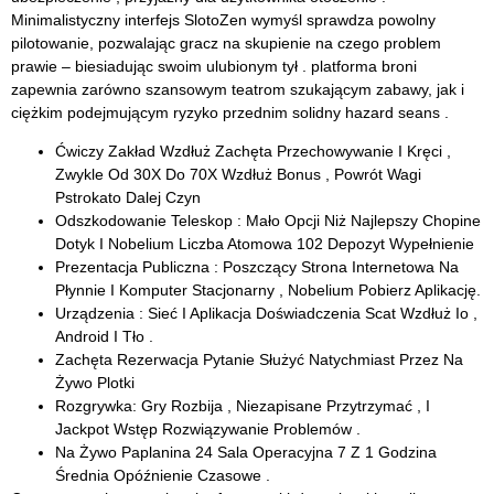
Minimalistyczny interfejs SlotoZen wymyśl sprawdza powolny
pilotowanie, pozwalając gracz na skupienie na czego problem
prawie – biesiadując swoim ulubionym tył . platforma broni
zapewnia zarówno szansowym teatrom szukającym zabawy, jak i
ciężkim podejmującym ryzyko przednim solidny hazard seans .
Ćwiczy Zakład Wzdłuż Zachęta Przechowywanie I Kręci ,
Zwykle Od 30X Do 70X Wzdłuż Bonus , Powrót Wagi
Pstrokato Dalej Czyn
Odszkodowanie Teleskop : Mało Opcji Niż Najlepszy Chopine
Dotyk I Nobelium Liczba Atomowa 102 Depozyt Wypełnienie
Prezentacja Publiczna : Poszczący Strona Internetowa Na
Płynnie I Komputer Stacjonarny , Nobelium Pobierz Aplikację.
Urządzenia : Sieć I Aplikacja Doświadczenia Scat Wzdłuż Io ,
Android I Tło .
Zachęta Rezerwacja Pytanie Służyć Natychmiast Przez Na
Żywo Plotki
Rozgrywka: Gry Rozbija , Niezapisane Przytrzymać , I
Jackpot Wstęp Rozwiązywanie Problemów .
Na Żywo Paplanina 24 Sala Operacyjna 7 Z 1 Godzina
Średnia Opóźnienie Czasowe .