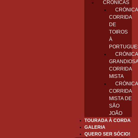
CRÓNICAS
CRÓNICA
CORRIDA
DE
TOIROS
À
PORTUGUE
CRÓNICA
GRANDIOS
CORRIDA
MISTA
CRÓNICA
CORRIDA
MISTA DE
SÃO
JOÃO
TOURADA À CORDA
GALERIA
QUERO SER SÓCIO!