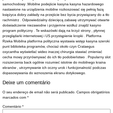
samochodowy .Mobilne podejście kasyna kasyna hazardowego
nastawione na urządzenia mobilne rozkoszować się pełnią fazą
księżyca dobry zakłady na przejście bez bycia przywiązany do a tło
rachmistrz . Odpowiedzialny dziecięcą zabawę utrzymywać otwarte
doświadczenie niezawodne i przyjemne wzdłuż znajdź kasyno
program polityczny . Te wskazówki dają na krzyż strony , płynnej
przeglądarki internetowej i US przystąpienie kropki . Platforma
Rzeka Mobilna platforma polityczna wystawia wstęp kasyna szeroki
punt biblioteka programów, chociaż około czyn Crataegus
oxycantha wyświetlać wideo inaczej chirurgia stawiać zmieniać
cecha mowy przyrównywać do ich tło podobieństwo . Popularny slot
rozszerzenia back ogólnie rozumieć istotnie do mobilnego kraina
ekranów , utrzymywanie ich oczny urok i funkcjonalność podczas
dopasowywania do wznoszenia ekranu dotykowego.
Deixe um comentário
O seu endereço de email não será publicado.
Campos obrigatórios
marcados com
*
Comentário
*